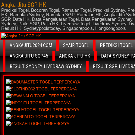
Angka Jitu SGP HK
Prediksi Togel, Bocoran Togel, Ramalan Togel, Prediksi Sydney, P
HK, Ramalan Sydney, Ramalan SGP, Ramalan HK, Angka Jitu Sydney
SGP, Data HK, Data Pengeluaran Togel, Data Pengeluaran Sydney, 
Sydney, Paito SGP, Paito HK, Livedraw Togel, Livedraw Sydney, Li
Result HK, Sydneypoolstoday, Singaporepools, Hongkongpools
ANGKAJITU2024.COM
SYAIR TOGEL
PREDIKSI TOGEL
ANGKA JITU SGP45
ANGKA JITU HK
DATA SYDNEY P
RESULT SYDNEY LIVEDRAW SYDNEY
RESULT SGP LIVEDR