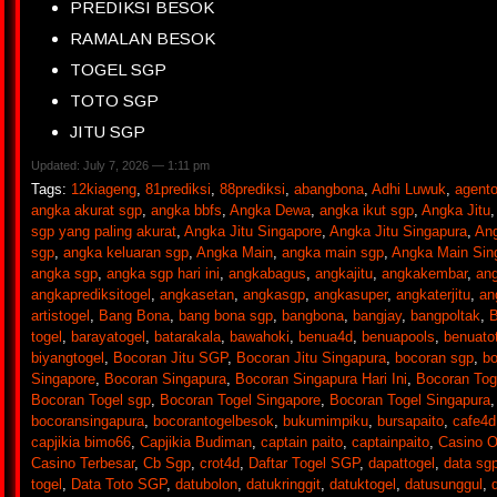
PREDIKSI BESOK
RAMALAN BESOK
TOGEL SGP
TOTO SGP
JITU SGP
Updated: July 7, 2026 — 1:11 pm
Tags:
12kiageng
,
81prediksi
,
88prediksi
,
abangbona
,
Adhi Luwuk
,
agento
angka akurat sgp
,
angka bbfs
,
Angka Dewa
,
angka ikut sgp
,
Angka Jitu
sgp yang paling akurat
,
Angka Jitu Singapore
,
Angka Jitu Singapura
,
Ang
sgp
,
angka keluaran sgp
,
Angka Main
,
angka main sgp
,
Angka Main Sin
angka sgp
,
angka sgp hari ini
,
angkabagus
,
angkajitu
,
angkakembar
,
an
angkaprediksitogel
,
angkasetan
,
angkasgp
,
angkasuper
,
angkaterjitu
,
an
artistogel
,
Bang Bona
,
bang bona sgp
,
bangbona
,
bangjay
,
bangpoltak
,
B
togel
,
barayatogel
,
batarakala
,
bawahoki
,
benua4d
,
benuapools
,
benuato
biyangtogel
,
Bocoran Jitu SGP
,
Bocoran Jitu Singapura
,
bocoran sgp
,
bo
Singapore
,
Bocoran Singapura
,
Bocoran Singapura Hari Ini
,
Bocoran Tog
Bocoran Togel sgp
,
Bocoran Togel Singapore
,
Bocoran Togel Singapura
bocoransingapura
,
bocorantogelbesok
,
bukumimpiku
,
bursapaito
,
cafe4d
capjikia bimo66
,
Capjikia Budiman
,
captain paito
,
captainpaito
,
Casino O
Casino Terbesar
,
Cb Sgp
,
crot4d
,
Daftar Togel SGP
,
dapattogel
,
data sg
togel
,
Data Toto SGP
,
datubolon
,
datukringgit
,
datuktogel
,
datusunggul
,