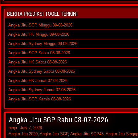
BERITA PREDIKSI TOGEL TERKINI
Angka Jitu SGP Minggu 09-08-2026
Angka Jitu HK Minggu 09-08-2026
Angka Jitu Sydney Minggu 09-08-2026
Angka Jitu SGP Sabtu 08-08-2026
Angka Jitu HK Sabtu 08-08-2026
Angka Jitu Sydney Sabtu 08-08-2026
Angka Jitu HK Jumat 07-08-2026
Angka Jitu Sydney Jumat 07-08-2026
Angka Jitu SGP Kamis 06-08-2026
Angka Jitu SGP Rabu 08-07-2026
ninja
July 7, 2026
Angka Jitu 2020
,
Angka Jitu SGP
,
Angka Jitu SGP45
,
Angka Jitu Singa