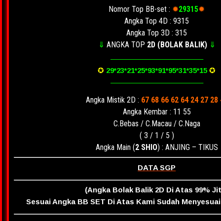
Nomor Top BB-set :
✹
29315
✹
Angka Top 4D : 9315
Angka Top 3D : 315
⇓
ANGKA TOP
2D
(BOLAK BALIK)
⇓
————————————–
✪
29*23*21*25*93*91*95*31*35*15
✪
————————————–
Angka Mistik 2D :
67 68 66 62 64 24 27 28
Angka Kembar : 11 55
C.Bebas / C.Macau / C.Naga
( 3 / 1 / 5 )
Angka Main (
2 SHIO
) : ANJING – TIKUS
DATA SGP
(Angka Bolak Balik 2D Di Atas 99% Ji
Sesuai Angka BB SET Di Atas Kami Sudah Menyesuai