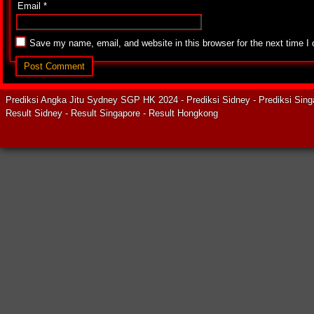
Email
*
Save my name, email, and website in this browser for the next time 
Prediksi Angka Jitu Sydney SGP HK 2024 - Prediksi Sidney - Prediksi Sing
Result Sidney - Result Singapore - Result Hongkong