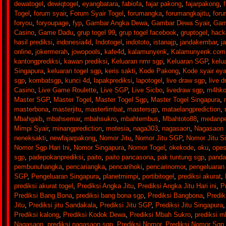
dewatogel
,
dewiqtogel
,
eyangbatara
,
fabiofa
,
fajar pakong
,
fajarpakong
,
Togel
,
forum syair
,
Forum Syair Togel
,
forumangka
,
forumangkajitu
,
foru
foryou
,
foryoupage
,
fyp
,
Gambar Angka Dewa
,
Gambar Dewa Syair
,
Gam
Casino
,
Game Dadu
,
grup togel 99
,
grup togel facebook
,
gruptogel
,
hack
hasil prediksi
,
indonesia4d
,
Indotogel
,
indototo
,
istanajp
,
jandakembar
,
j
online
,
jokermerah
,
jowopools
,
kafe4d
,
kalamunyenk
,
Kalamunyenk.com
kantongprediksi
,
kawan prediksi
,
Keluaran nmr sgp
,
Keluaran SGP
,
kelua
Singapura
,
keluaran togel sgp
,
keris sakti
,
Kode Pakong
,
Kode syair ey
sgp
,
kombatsgp
,
kunci 4d
,
lapakprediksi
,
lapotogel
,
live draw sgp
,
live d
Casino
,
Live Game Roulette
,
Live SGP
,
Live Sicbo
,
livedraw sgp
,
m4hko
Master SGP
,
Master Togel
,
Master Togel Sgp
,
Master Togel Singapura
,
masterbona
,
masterjitu
,
masterlimbat
,
mastersgp
,
mataelangprediction
,
Mbahgaib
,
mbahsemar
,
mbahsukro
,
mbahtembus
,
Mbahtoto88
,
medanpe
Mimpi Syair
,
minangprediction
,
motesia
,
naga303
,
nagasaon
,
Nagasaon 
neneksakti
,
newfajarpakong
,
Nomor Jitu
,
Nomor Jitu SGP
,
Nomor Jitu S
Nomor Sgp Hari Ini
,
Nomor Singapura
,
Nomor Togel
,
okekode
,
oku
,
opes
sgp
,
padepokanprediksi
,
paito
,
paito pancasona
,
pak tuntung sgp
,
pand
pembunuhangka
,
pencariangka
,
pencarihoki
,
pencarinomor
,
pengeluaran
SGP
,
Pengeluaran Singapura
,
planetmimpi
,
portibitogel
,
prediksi akurat
,
prediksi akurat togel
,
Prediksi Angka Jitu
,
Prediksi Angka Jitu Hari ini
,
P
Prediksi Bang Bona
,
prediksi bang bona sgp
,
Prediksi Bangbona
,
Prediks
Jitu
,
Prediksi jitu Sandakala
,
Prediksi Jitu SGP
,
Prediksi Jitu Singapura
Prediksi kalong
,
Prediksi Kodok Dewa
,
Prediksi Mbah Sukro
,
prediksi m
Nagasaon
,
prediksi nagasaon sgp
,
Prediksi Nomor
,
Prediksi Nomor Sgp