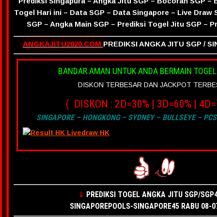
Prediksi Singapura – Angka Jitu SGP – Bocoran SGP – 
Togel Hari ini – Data SGP – Data Singapore – Live Draw
SGP – Angka Main SGP – Prediksi Togel Jitu SGP – P
ANGKAJITU2020.COM
PREDIKSI ANGKA JITU SGP / 
BANDAR AMAN UNTUK ANDA BERMAIN TOGEL 
DISKON TERBESAR DAN JACKPOT TERB
( DISKON : 2D=30% | 3D=60% | 4D
SINGAPORE – HONGKONG – SYDNEY – BULLSEYE – PC
⇓
PREDIKSI TOGEL ANGKA JITU SGP/SGP
SINGAPOREPOOLS-SINGAPORE45
RABU 08-0