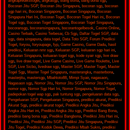
angkaprediksitogel
,
angkasgp
,
Bang Bona
,
bang bona sgp
,
Bocoran Jitu SGP
,
Bocoran Jitu Singapura
,
bocoran sgp
,
bocoran
sgp hari ini
,
Bocoran Singapore
,
Bocoran Singapura
,
Bocoran
Singapura Hari Ini
,
Bocoran Togel
,
Bocoran Togel Hari ini
,
Bocoran
Togel sgp
,
Bocoran Togel Singapore
,
Bocoran Togel Singapura
,
bocoransgp
,
bocoransingapura
,
bocorantogelbesok
,
Casino Online
,
Casino Terbaik
,
Casino Terbesar
,
Cb Sgp
,
Daftar Togel SGP
,
data
sgp
,
data singapura
,
data togel
,
Data Toto SGP
,
Forum Prediksi
Togel
,
foryou
,
foryoupage
,
fyp
,
Game Casino
,
Game Dadu
,
hasil
prediksi
,
Keluaran nmr sgp
,
Keluaran SGP
,
keluaran sgp hari ini
,
Keluaran Singapura
,
keluaran togel sgp
,
kode syair sgp
,
live draw
sgp
,
live draw togel
,
Live Game Casino
,
Live Game Roulette
,
Live
SGP
,
Live Sicbo
,
livedraw sgp
,
Master SGP
,
Master Togel
,
Master
Togel Sgp
,
Master Togel Singapura
,
masterangka
,
masterbona
,
masterjitu
,
mastersgp
,
Mbahtoto88
,
Mimpi Syair
,
nagasaon
,
Nagasaon sgp
,
Nomor Jitu
,
Nomor Jitu SGP
,
Nomor Jitu Singapura
,
nomor sgp
,
Nomor Sgp Hari Ini
,
Nomor Singapura
,
Nomor Togel
,
padepokan togel wap sgp
,
pak tuntung sgp
,
pengeluaran data sgp
,
Pengeluaran SGP
,
Pengeluaran Singapura
,
prediksi akurat
,
Prediksi
Akurat Sgp
,
prediksi akurat togel
,
Prediksi Angka Jitu
,
Prediksi
Angka Jitu Hari ini
,
Prediksi Angka Jitu sgp
,
Prediksi Bang Bona
,
prediksi bang bona sgp
,
Prediksi Bangbona
,
Prediksi Jiitu Hari ini
,
Prediksi Jitu
,
Prediksi Jitu SGP
,
Prediksi Jitu Singapura
,
Prediksi
Jitu Togel
,
Prediksi Kodok Dewa
,
Prediksi Mbah Sukro
,
prediksi