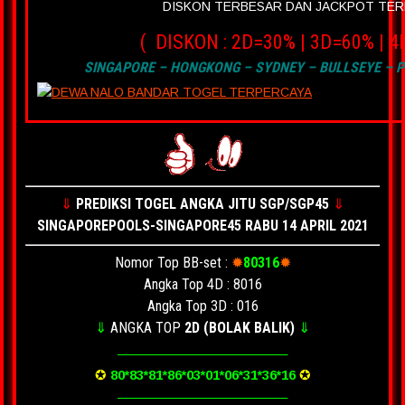
DISKON TERBESAR DAN JACKPOT TE
( DISKON : 2D=30% | 3D=60% | 
SINGAPORE – HONGKONG – SYDNEY – BULLSEYE – 
⇓
PREDIKSI TOGEL ANGKA JITU SGP/SGP45
⇓
SINGAPOREPOOLS-SINGAPORE45
RABU 14 APRIL 2021
Nomor Top BB-set :
✹
80316
✹
Angka Top 4D : 8016
Angka Top 3D : 016
⇓
ANGKA TOP
2D
(BOLAK BALIK)
⇓
————————————–
✪
80*83*81*86*03*01*06*31*36*16
✪
————————————–