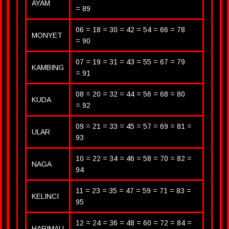
AYAM
= 89
06 = 18 = 30 = 42 = 54 = 66 = 78
MONYET
= 90
07 = 19 = 31 = 43 = 55 = 67 = 79
KAMBING
= 91
08 = 20 = 32 = 44 = 56 = 68 = 80
KUDA
= 92
09 = 21 = 33 = 45 = 57 = 69 = 81 =
ULAR
93
10 = 22 = 34 = 46 = 58 = 70 = 82 =
NAGA
94
11 = 23 = 35 = 47 = 59 = 71 = 83 =
KELINCI
95
12 = 24 = 36 = 48 = 60 = 72 = 84 =
HARIMAU