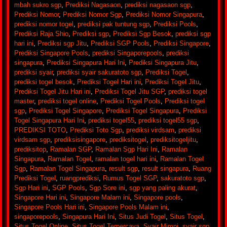
mbah sukro sgp
,
Prediksi Nagasaon
,
prediksi nagasaon sgp
,
Prediksi Nomor
,
Prediksi Nomor Sgp
,
Prediksi Nomor Singapura
,
prediksi nomor togel
,
prediksi pak tuntung sgp
,
Prediksi Pools
,
Prediksi Raja Shio
,
Prediksi sgp
,
Prediksi Sgp Besok
,
prediksi sgp
hari ini
,
Prediksi sgp Jitu
,
Prediksi SGP Pools
,
Prediksi Singapore
,
Prediksi Singapore Pools
,
prediksi Singaporepools
,
prediksi
singapura
,
Prediksi Singapura Hari Ini
,
Prediksi Singapura Jitu
,
prediksi syair
,
prediksi syair sakuratoto sgp
,
Prediksi Togel
,
prediksi togel besok
,
Prediksi Togel Hari ini
,
Prediksi Togel Jitu
,
Prediksi Togel Jitu Hari ini
,
Prediksi Togel Jitu SGP
,
prediksi togel
master
,
prediksi togel online
,
Prediksi Togel Pools
,
Prediksi togel
sgp
,
Prediksi Togel Singapore
,
Prediksi Togel Singapura
,
Prediksi
Togel Singapura Hari Ini
,
prediksi togel55
,
prediksi togel55 sgp
,
PREDIKSI TOTO
,
Prediksi Toto Sgp
,
prediksi virdsam
,
prediksi
virdsam sgp
,
prediksisingapore
,
prediksitogel
,
prediksitogeljitu
,
prediksitop
,
Ramalan SGP
,
Ramalan Sgp Hari Ini
,
Ramalan
Singapura
,
Ramalan Togel
,
ramalan togel hari ini
,
Ramalan Togel
Sgp
,
Ramalan Togel Singapura
,
result sgp
,
result singapura
,
Ruang
Prediksi Togel
,
ruangprediksi
,
Rumus Togel SGP
,
sakuratoto sgp
,
Sgp Hari ini
,
SGP Pools
,
Sgp Sore ini
,
sgp yang paling akurat
,
Singapore Hari ini
,
Singapore Malam ini
,
Singapore pools
,
Singapore Pools Hari ini
,
Singapore Pools Malam ini
,
singaporepools
,
Singapura Hari Ini
,
Situs Judi Togel
,
Situs Togel
,
Situs Togel Online
,
Situs Togel Terpercaya
,
Syair Mimpi
,
syair sgp
,