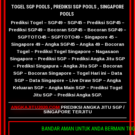
TOGEL SGP POOLS , PREDIKSI SGP POOLS , SINGAPORE
POOLS
Prediksi Togel – SGP49 – SGP45 – Prediksi SGP45 –
Prediksi SGP49 – Bocoran SGP45 – Bocoran SGP49 –
SGPTOTO45 – SGPTOTO49 – Singapore 45 –
Singapore 49 – Angka SGP45 – Angka 49 – Bocoran
Togel – Prediksi Togel Singapore – Nagasaon
Singapore – Prediksi SGP – Prediksi Angka Jitu SGP
– Prediksi Singapura – Angka Jitu SGP – Bocoran
SGP – Bocoran Singapore – Togel Hari ini – Data
SGP – Data Singapore – Live Draw SGP – Angka
Keluaran SGP – Angka Main SGP – Prediksi Togel
Jitu SGP – Prediksi Angka SGP.
ANGKAJITU2020.COM
PREDIKSI ANGKA JITU SGP /
SINGAPORE TERJITU
BANDAR AMAN UNTUK ANDA BERMAIN TOGE