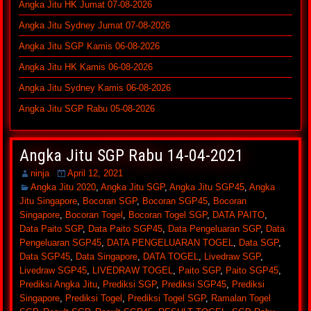
Angka Jitu HK Jumat 07-08-2026
Angka Jitu Sydney Jumat 07-08-2026
Angka Jitu SGP Kamis 06-08-2026
Angka Jitu HK Kamis 06-08-2026
Angka Jitu Sydney Kamis 06-08-2026
Angka Jitu SGP Rabu 05-08-2026
Angka Jitu SGP Rabu 14-04-2021
ninja
April 12, 2021
Angka Jitu 2020
,
Angka Jitu SGP
,
Angka Jitu SGP45
,
Angka
Jitu Singapore
,
Bocoran SGP
,
Bocoran SGP45
,
Bocoran
Singapore
,
Bocoran Togel
,
Bocoran Togel SGP
,
DATA PAITO
,
Data Paito SGP
,
Data Paito SGP45
,
Data Pengeluaran SGP
,
Data
Pengeluaran SGP45
,
DATA PENGELUARAN TOGEL
,
Data SGP
,
Data SGP45
,
Data Singapore
,
DATA TOGEL
,
Livedraw SGP
,
Livedraw SGP45
,
LIVEDRAW TOGEL
,
Paito SGP
,
Paito SGP45
,
Prediksi Angka Jitu
,
Prediksi SGP
,
Prediksi SGP45
,
Prediksi
Singapore
,
Prediksi Togel
,
Prediksi Togel SGP
,
Ramalan Togel