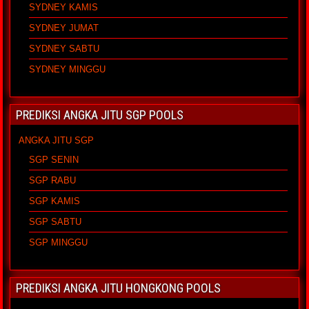
SYDNEY KAMIS
SYDNEY JUMAT
SYDNEY SABTU
SYDNEY MINGGU
PREDIKSI ANGKA JITU SGP POOLS
ANGKA JITU SGP
SGP SENIN
SGP RABU
SGP KAMIS
SGP SABTU
SGP MINGGU
PREDIKSI ANGKA JITU HONGKONG POOLS