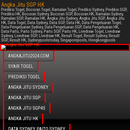
Angka Jitu SGP HK
Prediksi Togel, Bocoran Togel, Ramalan Togel, Prediksi Sydney, Prediksi SGP,
Prediksi HK, Bocoran Sydney, Bocoran SGP, Bocoran HK, Ramalan Sydney,
Ramalan SGP, Ramalan HK, Angka Jitu Sydney, Angka Jitu SGP, Angka Jitu
HK, Data Togel, Data Sydney, Data SGP, Data HK, Data Pengeluaran Togel,
Data Pengeluaran Sydney, Data Pengeluaran SGP, Data Pengeluaran HK,
Data Paito, Paito Sydney, Paito SGP, Paito HK, Livedraw Togel, Livedraw
Sydney, Livedraw SGP, Livedraw HK, Result Togel, Result Sydney, Result
SGP, Result HK, Sydneypoolstoday, Singaporepools, Hongkongpools
ANGKAJITU2024.COM
SYAIR TOGEL
PREDIKSI TOGEL
ANGKA JITU SYDNEY
ANGKA JITU SGP
ANGKA JITU SGP45
ANGKA JITU HK
DATA SYDNEY PAITO SYDNEY