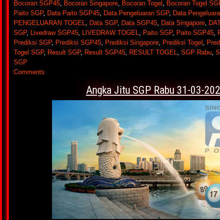
Bocoran SGP45
,
Bocoran Singapore
,
Bocoran Togel
,
Bocoran Togel SG
Paito SGP
,
Data Paito SGP45
,
Data Pengeluaran SGP
,
Data Pengeluar
PENGELUARAN TOGEL
,
Data SGP
,
Data SGP45
,
Data Singapore
,
DA
SGP
,
Livedraw SGP45
,
LIVEDRAW TOGEL
,
Paito SGP
,
Paito SGP45
,
Prediksi SGP
,
Prediksi SGP45
,
Prediksi Singapore
,
Prediksi Togel
,
Pred
Togel SGP
,
Result SGP
,
Result SGP45
,
RESULT TOGEL
,
SGP Rabu
,
S
SGP
Comments
Angka Jitu SGP Rabu 31-03-20