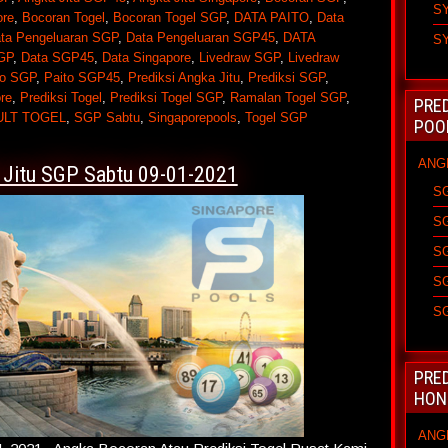
S
ore
,
Bocoran Togel
,
Bocoran Togel SGP
,
DATA PAITO
,
Data
ta Pengeluaran SGP
,
Data Pengeluaran SGP45
,
DATA
S
GP
,
Data SGP45
,
Data Singapore
,
Livedraw SGP
,
Livedraw
to SGP
,
Paito SGP45
,
Prediksi Angka Jitu
,
Prediksi SGP
,
re
,
Prediksi Togel
,
Prediksi Togel SGP
,
Ramalan Togel SGP
,
PRED
ULT TOGEL
,
SGP Sabtu
,
Singaporepools
,
Togel SGP
POO
ANG
 Jitu SGP Sabtu 09-01-2021
S
S
S
S
S
PRED
HON
ANG