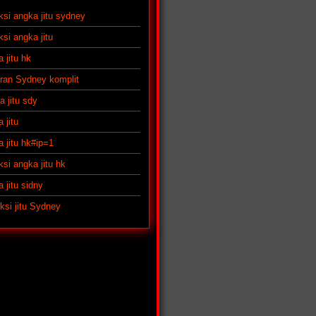
ksi angka jitu sydney
ksi angka jitu
 jitu hk
ran Sydney komplit
a jitu sdy
 jitu
 jitu hk#ip=1
ksi angka jitu hk
 jitu sidny
ksi jitu Sydney