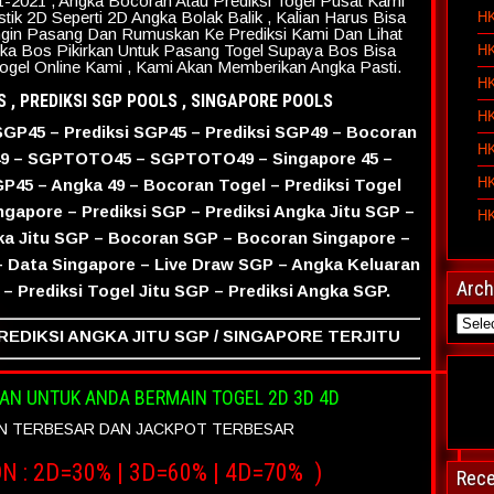
1-2021 , Angka Bocoran Atau Prediksi Togel Pusat Kami
ik 2D Seperti 2D Angka Bolak Balik , Kalian Harus Bisa
H
ngin Pasang Dan Rumuskan Ke Prediksi Kami Dan Lihat
a Bos Pikirkan Untuk Pasang Togel Supaya Bos Bisa
H
ogel Online Kami , Kami Akan Memberikan Angka Pasti.
H
 , PREDIKSI SGP POOLS , SINGAPORE POOLS
H
SGP45 – Prediksi SGP45 – Prediksi SGP49 – Bocoran
H
9 – SGPTOTO45 – SGPTOTO49 – Singapore 45 –
H
P45 – Angka 49 – Bocoran Togel – Prediksi Togel
gapore – Prediksi SGP – Prediksi Angka Jitu SGP –
H
gka Jitu SGP – Bocoran SGP – Bocoran Singapore –
 – Data Singapore – Live Draw SGP – Angka Keluaran
Arch
 Prediksi Togel Jitu SGP – Prediksi Angka SGP.
REDIKSI ANGKA JITU SGP / SINGAPORE TERJITU
N UNTUK ANDA BERMAIN TOGEL 2D 3D 4D
N TERBESAR DAN JACKPOT TERBESAR
N : 2D=30% | 3D=60% | 4D=70% )
Rece