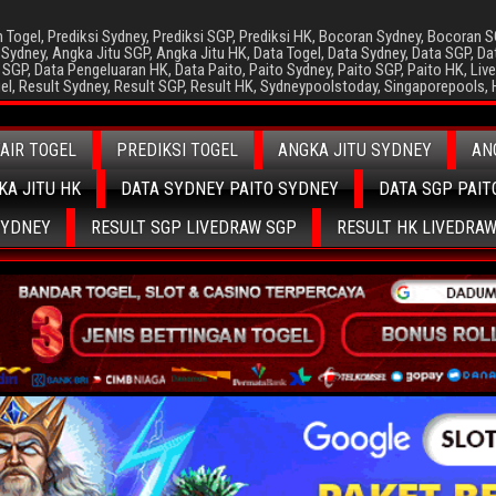
n Togel, Prediksi Sydney, Prediksi SGP, Prediksi HK, Bocoran Sydney, Bocoran
ydney, Angka Jitu SGP, Angka Jitu HK, Data Togel, Data Sydney, Data SGP, Da
SGP, Data Pengeluaran HK, Data Paito, Paito Sydney, Paito SGP, Paito HK, Liv
gel, Result Sydney, Result SGP, Result HK, Sydneypoolstoday, Singaporepools
AIR TOGEL
PREDIKSI TOGEL
ANGKA JITU SYDNEY
AN
KA JITU HK
DATA SYDNEY PAITO SYDNEY
DATA SGP PAIT
SYDNEY
RESULT SGP LIVEDRAW SGP
RESULT HK LIVEDRAW