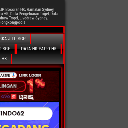
 SGP, Bocoran HK, Ramalan Sydney,
ta HK, Data Pengeluaran Togel, Data
edraw Togel, Livedraw Sydney,
, Hongkongpools
GKA JITU SGP
O SGP
DATA HK PAITO HK
 HK