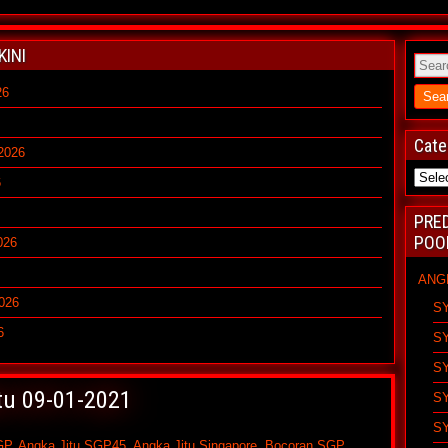
KINI
26
Cate
2026
6
PRE
POO
026
ANG
026
S
6
S
S
tu 09-01-2021
S
S
GP
,
Angka Jitu SGP45
,
Angka Jitu Singapore
,
Bocoran SGP
,