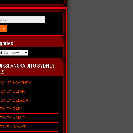
gories
DIKSI ANGKA JITU SYDNEY
LS
KA JITU SYDNEY
YDNEY SENIN
YDNEY SELASA
YDNEY RABU
YDNEY KAMIS
YDNEY JUMAT