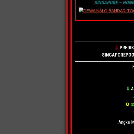
SINGAPORE – HONG
⇓
PREDI
SINGAPOREPOO
⇓
A
✪
1
Angka M