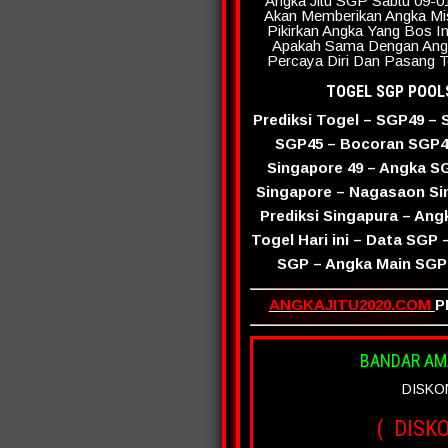
Angka Jitu SGP Sabtu 09-0
Akan Memberikan Angka Mist
Pikirkan Angka Yang Bos I
Apakah Sama Dengan Angk
Percaya Diri Dan Pasang T
TOGEL SGP POOLS
Prediksi Togel – SGP49 – 
SGP45 – Bocoran SGP4
Singapore 49 – Angka SG
Singapore – Nagasaon Sin
Prediksi Singapura – An
Togel Hari ini – Data SGP
SGP – Angka Main SGP –
ANGKAJITU2020.COM
P
BANDAR AMA
DISKO
( DISKO