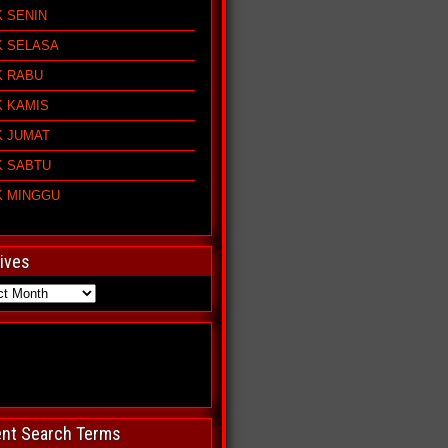
K SENIN
K SELASA
K RABU
K KAMIS
K JUMAT
K SABTU
K MINGGU
ives
nt Search Terms