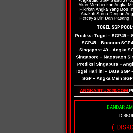
Angka Jitu SGP Sabtu 27-0
Akan Memberikan Angka Mist
Pikirkan Angka Yang Bos I
Apakah Sama Dengan Angk
Percaya Diri Dan Pasang T
TOGEL SGP POOLS
Prediksi Togel – SGP49 – 
SGP45 – Bocoran SGP4
Singapore 49 – Angka SG
Singapore – Nagasaon Sin
Prediksi Singapura – An
Togel Hari ini – Data SGP
SGP – Angka Main SGP –
ANGKAJITU2020.COM
P
BANDAR AMA
DISKO
( DISKO