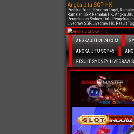
Angka Jitu SGP HK
Prediksi Togel, Bocoran Togel, Ramala
Ramalan SGP, Ramalan HK, Angka Jitu S
Pengeluaran Sydney, Data Pengeluaran 
Livedraw SGP, Livedraw HK, Result To
ANGKAJITU2024.COM
SY
ANGKA JITU SGP45
ANG
RESULT SYDNEY LIVEDRAW 