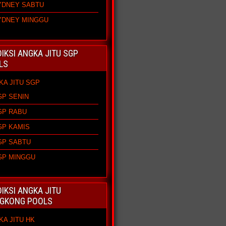
YDNEY SABTU
YDNEY MINGGU
IKSI ANGKA JITU SGP
LS
KA JITU SGP
GP SENIN
GP RABU
GP KAMIS
GP SABTU
GP MINGGU
IKSI ANGKA JITU
GKONG POOLS
KA JITU HK