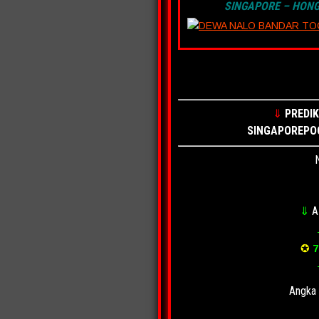
SINGAPORE – HONG
⇓
PREDI
SINGAPOREPO
⇓
A
✪
7
Angka 