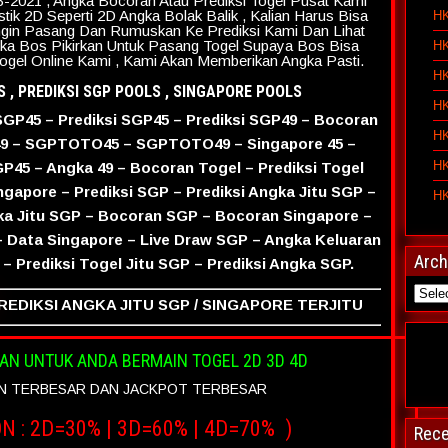
3-2021 , Angka Bocoran Atau Prediksi Togel Pusat Kami
ik 2D Seperti 2D Angka Bolak Balik , Kalian Harus Bisa
H
ngin Pasang Dan Rumuskan Ke Prediksi Kami Dan Lihat
a Bos Pikirkan Untuk Pasang Togel Supaya Bos Bisa
H
ogel Online Kami , Kami Akan Memberikan Angka Pasti.
H
 , PREDIKSI SGP POOLS , SINGAPORE POOLS
H
SGP45 – Prediksi SGP45 – Prediksi SGP49 – Bocoran
H
9 – SGPTOTO45 – SGPTOTO49 – Singapore 45 –
H
P45 – Angka 49 – Bocoran Togel – Prediksi Togel
gapore – Prediksi SGP – Prediksi Angka Jitu SGP –
H
gka Jitu SGP – Bocoran SGP – Bocoran Singapore –
 – Data Singapore – Live Draw SGP – Angka Keluaran
Arch
 Prediksi Togel Jitu SGP – Prediksi Angka SGP.
REDIKSI ANGKA JITU SGP / SINGAPORE TERJITU
N UNTUK ANDA BERMAIN TOGEL 2D 3D 4D
N TERBESAR DAN JACKPOT TERBESAR
N : 2D=30% | 3D=60% | 4D=70% )
Rece