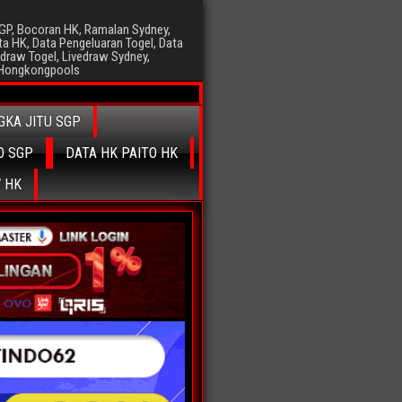
 SGP, Bocoran HK, Ramalan Sydney,
ta HK, Data Pengeluaran Togel, Data
edraw Togel, Livedraw Sydney,
, Hongkongpools
GKA JITU SGP
O SGP
DATA HK PAITO HK
 HK