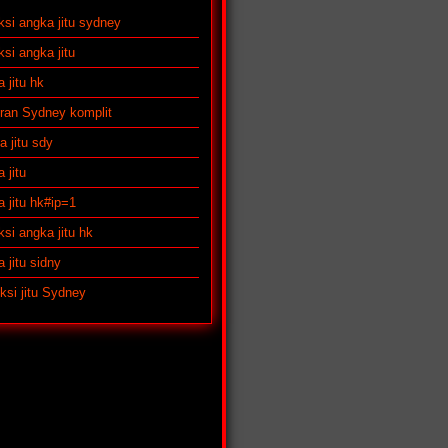
ksi angka jitu sydney
ksi angka jitu
 jitu hk
ran Sydney komplit
a jitu sdy
 jitu
 jitu hk#ip=1
ksi angka jitu hk
 jitu sidny
ksi jitu Sydney