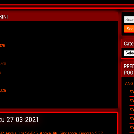
KINI
6
Cate
026
026
PRE
POO
6
ANG
2026
S
S
S
tu 27-03-2021
S
S
GP
,
Angka Jitu SGP45
,
Angka Jitu Singapore
,
Bocoran SGP
,