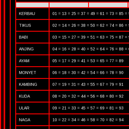
KERBAU
01 = 13 = 25 = 37 = 49 = 61 = 73 = 85 =
TIKUS
02 = 14 = 26 = 38 = 50 = 62 = 74 = 86 =
BABI
03 = 15 = 27 = 39 = 51 = 63 = 75 = 87 =
ANJING
04 = 16 = 28 = 40 = 52 = 64 = 76 = 88 =
AYAM
05 = 17 = 29 = 41 = 53 = 65 = 77 = 89
MONYET
06 = 18 = 30 = 42 = 54 = 66 = 78 = 90
KAMBING
07 = 19 = 31 = 43 = 55 = 67 = 79 = 91
KUDA
08 = 20 = 32 = 44 = 56 = 68 = 80 = 92
ULAR
09 = 21 = 33 = 45 = 57 = 69 = 81 = 93
NAGA
10 = 22 = 34 = 46 = 58 = 70 = 82 = 94