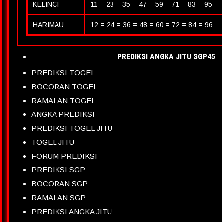
KELINCI
11 = 23 = 35 = 47 = 59 = 71 = 83 = 95
HARIMAU
12 = 24 = 36 = 48 = 60 = 72 = 84 = 96
PREDIKSI ANGKA JITU SGP45
PREDIKSI TOGEL
BOCORAN TOGEL
RAMALAN TOGEL
ANGKA PREDIKSI
PREDIKSI TOGEL JITU
TOGEL JITU
FORUM PREDIKSI
PREDIKSI SGP
BOCORAN SGP
RAMALAN SGP
PREDIKSI ANGKA JITU