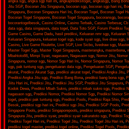
angka sgp
,
angka sgp hari ini
,
angkaprediksitogel
,
angkasgp
,
Bang Bon
Jitu SGP
,
Bocoran Jitu Singapura
,
bocoran sgp
,
bocoran sgp hari ini
,
Bo
Singapura
,
Bocoran Singapura Hari Ini
,
Bocoran Togel
,
Bocoran Togel Har
Bocoran Togel Singapore
,
Bocoran Togel Singapura
,
bocoransgp
,
bocora
bocorantogelbesok
,
Casino Online
,
Casino Terbaik
,
Casino Terbesar
,
Cb
data sgp
,
data singapura
,
data togel
,
Data Toto SGP
,
Forum Prediksi To
Game Casino
,
Game Dadu
,
hasil prediksi
,
Keluaran nmr sgp
,
Keluaran 
Keluaran Singapura
,
keluaran togel sgp
,
kode syair sgp
,
live draw sgp
,
l
Casino
,
Live Game Roulette
,
Live SGP
,
Live Sicbo
,
livedraw sgp
,
Maste
Master Togel Sgp
,
Master Togel Singapura
,
masterangka
,
masterbona
,
m
Mbahtoto88
,
Mimpi Syair
,
nagasaon
,
Nagasaon sgp
,
Nomor Jitu
,
Nomor 
Singapura
,
nomor sgp
,
Nomor Sgp Hari Ini
,
Nomor Singapura
,
Nomor To
sgp
,
pak tuntung sgp
,
pengeluaran data sgp
,
Pengeluaran SGP
,
Pengelu
akurat
,
Prediksi Akurat Sgp
,
prediksi akurat togel
,
Prediksi Angka Jitu
,
P
Prediksi Angka Jitu sgp
,
Prediksi Bang Bona
,
prediksi bang bona sgp
,
P
Jiitu Hari ini
,
Prediksi Jitu
,
Prediksi Jitu SGP
,
Prediksi Jitu Singapura
,
Pr
Kodok Dewa
,
Prediksi Mbah Sukro
,
prediksi mbah sukro sgp
,
Prediksi 
nagasaon sgp
,
Prediksi Nomor
,
Prediksi Nomor Sgp
,
Prediksi Nomor Si
togel
,
prediksi pak tuntung sgp
,
Prediksi Pools
,
Prediksi Raja Shio
,
Pred
Besok
,
prediksi sgp hari ini
,
Prediksi sgp Jitu
,
Prediksi SGP Pools
,
Pred
Singapore Pools
,
prediksi Singaporepools
,
prediksi singapura
,
Prediksi S
Singapura Jitu
,
prediksi syair
,
prediksi syair sakuratoto sgp
,
Prediksi To
Prediksi Togel Hari ini
,
Prediksi Togel Jitu
,
Prediksi Togel Jitu Hari ini
,
Pr
prediksi togel master
,
prediksi togel online
,
Prediksi Togel Pools
,
Prediks