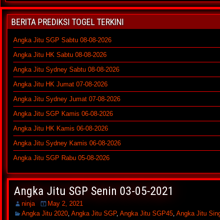
BERITA PREDIKSI TOGEL TERKINI
Angka Jitu SGP Sabtu 08-08-2026
Angka Jitu HK Sabtu 08-08-2026
Angka Jitu Sydney Sabtu 08-08-2026
Angka Jitu HK Jumat 07-08-2026
Angka Jitu Sydney Jumat 07-08-2026
Angka Jitu SGP Kamis 06-08-2026
Angka Jitu HK Kamis 06-08-2026
Angka Jitu Sydney Kamis 06-08-2026
Angka Jitu SGP Rabu 05-08-2026
Angka Jitu SGP Senin 03-05-2021
ninja
May 2, 2021
Angka Jitu 2020
,
Angka Jitu SGP
,
Angka Jitu SGP45
,
Angka Jitu Sin