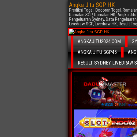
Angka Jitu SGP HK
Prediksi Togel, Bocoran Togel, Ramala
Ramalan SGP, Ramalan HK, Angka Jitu S
Pengeluaran Sydney, Data Pengeluaran 
Livedraw SGP, Livedraw HK, Result To
ANGKAJITU2024.COM
SY
ANGKA JITU SGP45
ANG
RESULT SYDNEY LIVEDRAW 