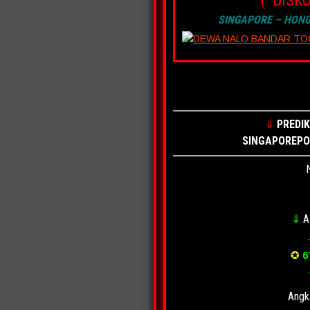
( DISKO
SINGAPORE – HONG
⇓
PREDI
SINGAPOREPO
⇓
A
✪
6
Angk