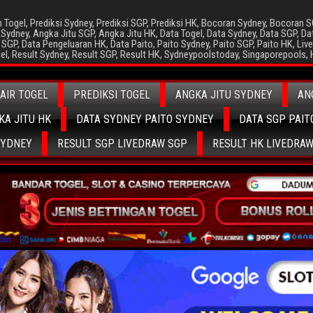
n Togel, Prediksi Sydney, Prediksi SGP, Prediksi HK, Bocoran Sydney, Bocoran
ydney, Angka Jitu SGP, Angka Jitu HK, Data Togel, Data Sydney, Data SGP, Da
SGP, Data Pengeluaran HK, Data Paito, Paito Sydney, Paito SGP, Paito HK, Liv
gel, Result Sydney, Result SGP, Result HK, Sydneypoolstoday, Singaporepools
AIR TOGEL
PREDIKSI TOGEL
ANGKA JITU SYDNEY
AN
KA JITU HK
DATA SYDNEY PAITO SYDNEY
DATA SGP PAIT
SYDNEY
RESULT SGP LIVEDRAW SGP
RESULT HK LIVEDRAW