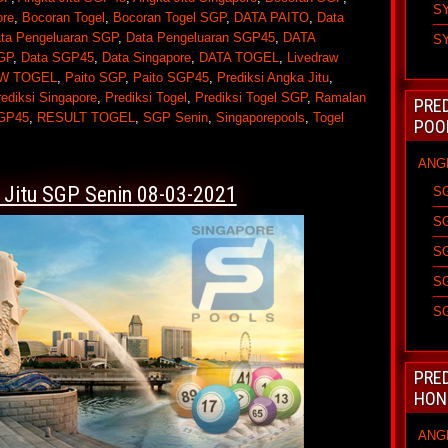
S
ore
,
Bocoran Togel
,
Bocoran Togel SGP
,
DATA PAITO
,
Data
ta Pengeluaran SGP
,
Data Pengeluaran SGP45
,
DATA
S
GP
,
Data SGP45
,
Data Singapore
,
DATA TOGEL
,
Livedraw
W TOGEL
,
Paito SGP
,
Paito SGP45
,
Prediksi Angka Jitu
,
rediksi Singapore
,
Prediksi Togel
,
Prediksi Togel SGP
,
Ramalan
PRED
SGP45
,
RESULT TOGEL
,
SGP Senin
,
Singaporepools
,
Togel
POO
ANG
 Jitu SGP Senin 08-03-2021
S
S
S
S
S
PRED
HON
ANG