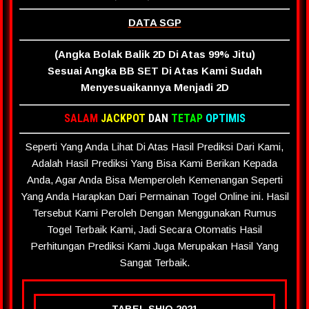
DATA SGP
(Angka Bolak Balik 2D Di Atas 99% Jitu)
Sesuai Angka BB SET Di Atas Kami Sudah
Menyesuaikannya Menjadi 2D
SALAM
JACKPOT
DAN
TETAP
OPTIMIS
Seperti Yang Anda Lihat Di Atas Hasil Prediksi Dari Kami,
Adalah Hasil Prediksi Yang Bisa Kami Berikan Kepada
Anda, Agar Anda Bisa Memperoleh Kemenangan Seperti
Yang Anda Harapkan Dari Permainan Togel Online ini. Hasil
Tersebut Kami Peroleh Dengan Menggunakan Rumus
Togel Terbaik Kami, Jadi Secara Otomatis Hasil
Perhitungan Prediksi Kami Juga Merupakan Hasil Yang
Sangat Terbaik.