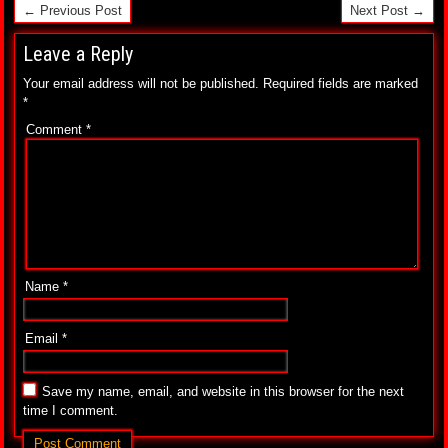
← Previous Post
Next Post →
Leave a Reply
Your email address will not be published.
Required fields are marked
*
Comment
*
Name
*
Email
*
Save my name, email, and website in this browser for the next
time I comment.