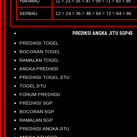
HARIMAU
11 = 23 = 35 = 47 = 59 = 71 = 83 = 95
KERBAU
12 = 24 = 36 = 48 = 60 = 72 = 84 = 96
PREDIKSI ANGKA JITU SGP45
PREDIKSI TOGEL
BOCORAN TOGEL
RAMALAN TOGEL
ANGKA PREDIKSI
PREDIKSI TOGEL JITU
TOGEL JITU
FORUM PREDIKSI
PREDIKSI SGP
BOCORAN SGP
RAMALAN SGP
PREDIKSI ANGKA JITU