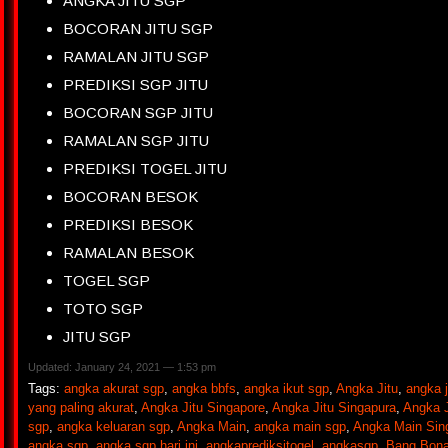
ANGKA JITU SGP
BOCORAN JITU SGP
RAMALAN JITU SGP
PREDIKSI SGP JITU
BOCORAN SGP JITU
RAMALAN SGP JITU
PREDIKSI TOGEL JITU
BOCORAN BESOK
PREDIKSI BESOK
RAMALAN BESOK
TOGEL SGP
TOTO SGP
JITU SGP
Updated: January 24, 2021 — 1:53 pm
Tags:
angka akurat sgp
,
angka bbfs
,
angka ikut sgp
,
Angka Jitu
,
angka j
yang paling akurat
,
Angka Jitu Singapore
,
Angka Jitu Singapura
,
Angka J
sgp
,
angka keluaran sgp
,
Angka Main
,
angka main sgp
,
Angka Main Sin
angka sgp
,
angka sgp hari ini
,
angkaprediksitogel
,
angkasgp
,
Bang Bon