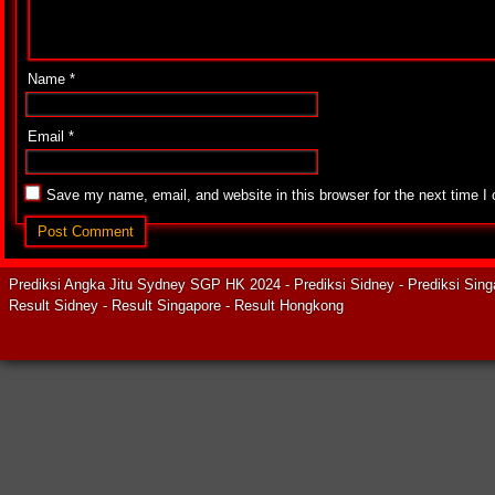
Name
*
Email
*
Save my name, email, and website in this browser for the next time 
Prediksi Angka Jitu Sydney SGP HK 2024 - Prediksi Sidney - Prediksi Sing
Result Sidney - Result Singapore - Result Hongkong